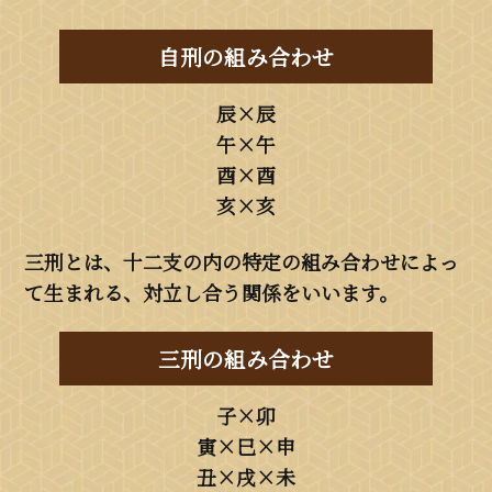
自刑の組み合わせ
辰×辰
午×午
酉×酉
亥×亥
三刑とは、十二支の内の特定の組み合わせによっ
て生まれる、対立し合う関係をいいます。
三刑の組み合わせ
子×卯
寅×巳×申
丑×戌×未