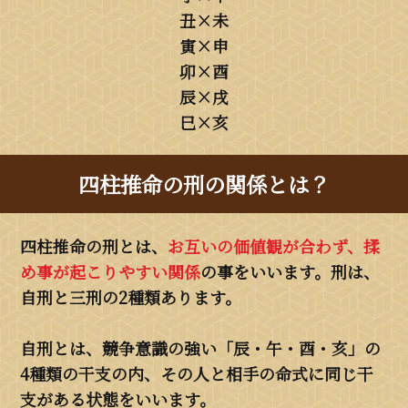
丑×未
寅×申
卯×酉
辰×戌
巳×亥
四柱推命の刑の関係とは？
四柱推命の刑とは、
お互いの価値観が合わず、揉
め事が起こりやすい関係
の事をいいます。刑は、
自刑と三刑の2種類あります。
自刑とは、競争意識の強い「辰・午・酉・亥」の
4種類の干支の内、その人と相手の命式に同じ干
支がある状態をいいます。