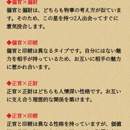
◆偏官×偏財
偏官と偏財は、どちらも物事の考え方が似ていま
す。そのため、この星を持つ2人出会ってすぐに
意気投合します。
◆偏官×印綬
偏官と印綬は異なるタイプです。自分にはない魅
力を相手が持っているため、お互いに相手の魅力
に惹かれ合います。
◆正官×正財
正官×正財はどちらも人情深い性格です。お互い
に支え合う理想的な関係を築けます。
◆正官×印綬
正官と印綬は異なる性格を持っていますが、価値