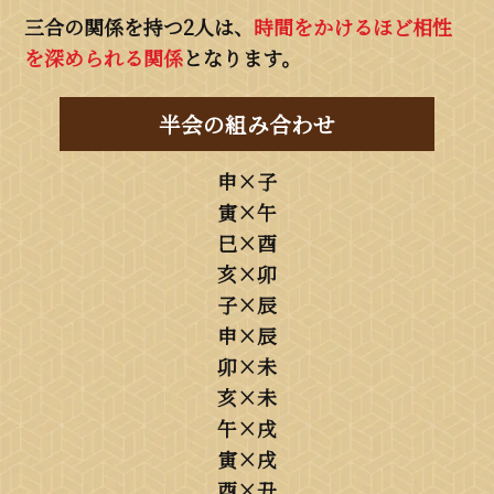
三合の関係を持つ2人は、
時間をかけるほど相性
を深められる関係
となります。
半会の組み合わせ
申×子
寅×午
巳×酉
亥×卯
子×辰
申×辰
卯×未
亥×未
午×戌
寅×戌
酉×丑