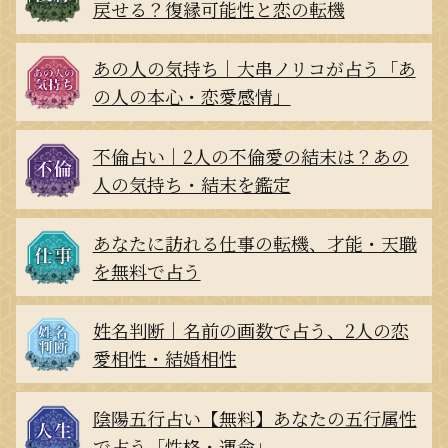
戻せる？復縁可能性と恋の転機
あの人の気持ち｜大串ノリコが占う「あ
の人の本心・恋愛感情」
不倫占い｜2人の不倫愛の結末は？あの
人の気持ち・結末を鑑定
あなたに訪れる仕事の転機、才能・天職
を無料で占う
姓名判断｜名前の画数で占う、2人の恋
愛相性・結婚相性
陰陽五行占い【無料】あなたの五行属性
で占う「性格・運命」