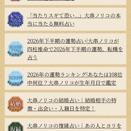
「当たりスギて恐い...」大串ノリコの本
当に当たる無料占い
2026年下半期の運勢占い|大串ノリコが
四柱推命で2026年下半期の運勢、転機を
占う
2026年の運勢ランキング|あなたは108位
中何位？大串ノリコが生年月日で鑑定
大串ノリコの結婚占い｜結婚相手の特
徴・出会い・入籍日を特定！
大串ノリコの復縁占い｜あの人とヨリを