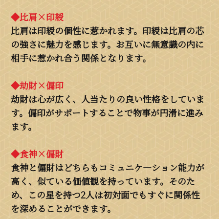
◆比肩×印綬
比肩は印綬の個性に惹かれます。印綬は比肩の芯
の強さに魅力を感じます。お互いに無意識の内に
相手に惹かれ合う関係となります。
◆劫財×偏印
劫財は心が広く、人当たりの良い性格をしていま
す。偏印がサポートすることで物事が円滑に進み
ます。
◆食神×偏財
食神と偏財はどちらもコミュニケ―ション能力が
高く、似ている価値観を持っています。そのた
め、この星を持つ2人は初対面でもすぐに関係性
を深めることができます。