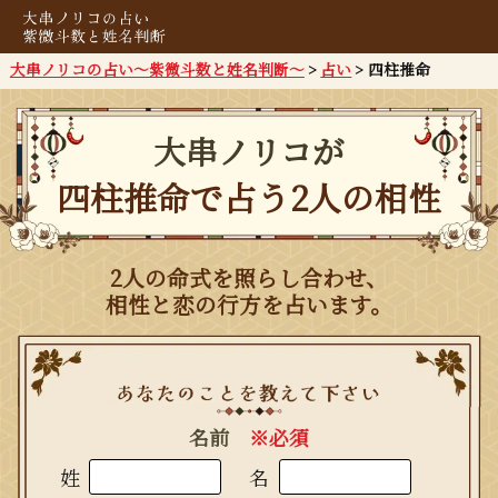
大串ノリコの占い～紫微斗数と姓名判断～
占い
四柱推命
大串ノリコが
四柱推命で占う2人の相性
2人の命式を照らし合わせ、
相性と恋の行方を占います。
名前
※必須
姓
名