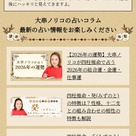
後にハッキリと見えてきますよ。
大串ノリコの占いコラム
最新の占い情報をお楽しみください
【2026年の運勢】大串ノ
リコが四柱推命で占う
2026年の総合運・金運・
仕事運
四柱推命・癸(みずのと)
の特徴は？性格、十二支
との組み合わせの相性の
特徴も解説