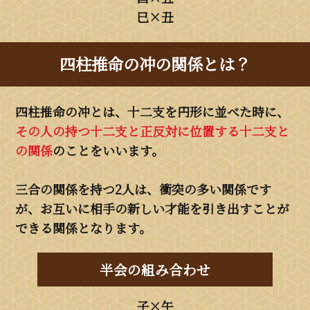
巳×丑
四柱推命の冲の関係とは？
四柱推命の冲とは、十二支を円形に並べた時に、
その人の持つ十二支と正反対に位置する十二支と
の関係
のことをいいます。
三合の関係を持つ2人は、衝突の多い関係です
が、お互いに相手の新しい才能を引き出すことが
できる関係となります。
半会の組み合わせ
子×午