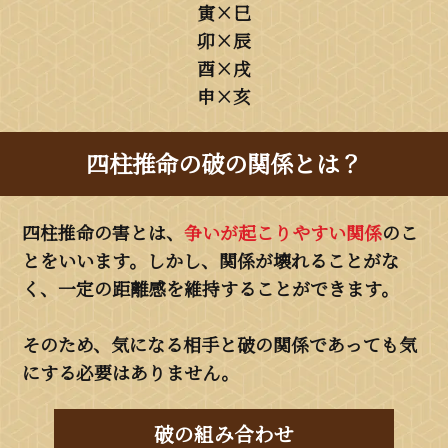
寅×巳
卯×辰
酉×戌
申×亥
四柱推命の破の関係とは？
四柱推命の害とは、
争いが起こりやすい関係
のこ
とをいいます。しかし、関係が壊れることがな
く、一定の距離感を維持することができます。
そのため、気になる相手と破の関係であっても気
にする必要はありません。
破の組み合わせ