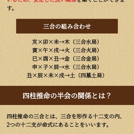
す。
三合の組み合わせ
亥×卯×未→木（三合水局）
寅×午×戌→火（三合火局）
巳×酉×丑→金（三合金局）
申×子×辰→水（三合水局）
丑×辰×未×戌→土（四墓土局）
四柱推命の半会の関係とは？
四柱推命の三合とは、三合を形作る十二支の内、
2つの十二支が命式にあることをいいます。