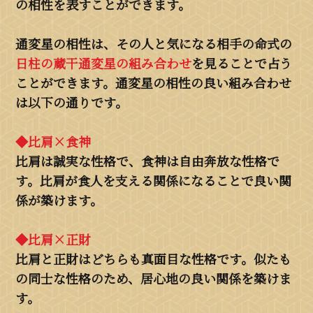
の相性を表すことができます。
通変星の相性は、その人と気になる相手の命式の
日柱の蔵干通変星の組み合わせ
を見ることで占う
ことができます。通変星の相性の良い組み合わせ
は以下の通りです。
◆比肩×食神
比肩は誠実な性格で、食神は自由奔放な性格で
す。比肩が食人を支える関係になることで良い関
係が築けます。
◆比肩×正財
比肩と正財はどちらも真面目な性格です。似たも
の同士な性格のため、居心地の良い関係を築けま
す。