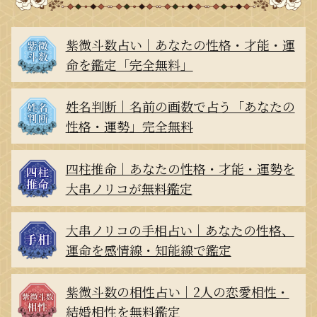
紫微斗数占い｜あなたの性格・才能・運
命を鑑定「完全無料」
姓名判断｜名前の画数で占う「あなたの
性格・運勢」完全無料
四柱推命｜あなたの性格・才能・運勢を
大串ノリコが無料鑑定
大串ノリコの手相占い｜あなたの性格、
運命を感情線・知能線で鑑定
紫微斗数の相性占い｜2人の恋愛相性・
結婚相性を無料鑑定