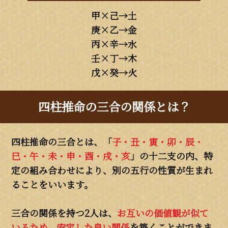
甲×己→土
庚×乙→金
丙×辛→水
壬×丁→木
戊×癸→火
四柱推命の三合の関係とは？
四柱推命の三合とは、「
子・丑・寅・卯・辰・
巳・午・未・申・酉・戌・亥
」の十二支の内、特
定の組み合わせにより、別の五行の性質が生まれ
ることをいいます。
三合の関係を持つ2人は、
お互いの価値観が似て
いるため、安定した良い関係
を築くことができま