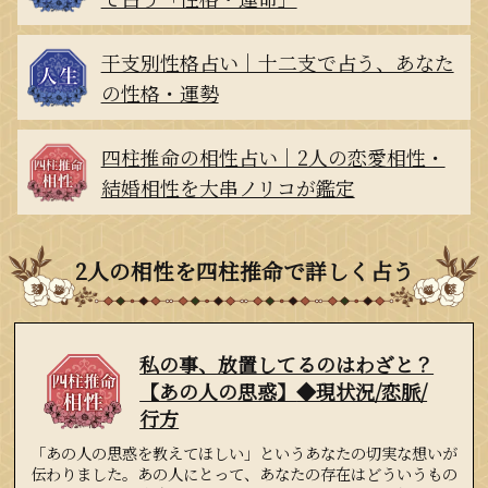
干支別性格占い｜十二支で占う、あなた
の性格・運勢
四柱推命の相性占い｜2人の恋愛相性・
結婚相性を大串ノリコが鑑定
2人の相性を四柱推命で詳しく占う
私の事、放置してるのはわざと？
【あの人の思惑】
◆現状況/恋
脈/
行方
「あの人の思惑を教えてほしい」というあなたの切実な想いが
伝わりました。あの人にとって、あなたの存在はどういうもの