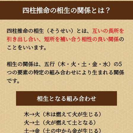
四柱推命の相生の関係とは？
四柱推命の相生（そうせい）とは、
互いの長所を
引き出し合い、短所を補い合う相性の良い関係
の
ことをいいます。
相生の関係は、五行（木・火・土・金・水）の5
つの要素の特定の組み合わせにより生まれる関係
です。
相生となる組み合わせ
木→火（木は燃えて火が生じる）
火→土（火が燃えて土となる）
土→金（土の中から金が生じる）