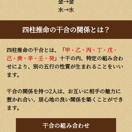
金→金
水→水
四柱推命の干合の関係とは？
四柱推命の干合とは、「
甲・乙・丙・丁・戊・
己・庚・辛・壬・癸
」十干の内、特定の組み合わ
せにより、別の五行の性質が生まれることをいい
ます。
干合の関係を持つ2人は、お互いに相手の魅力に
惹かれ合い、居心地の良い関係を築くことができ
ます。
干合の組み合わせ