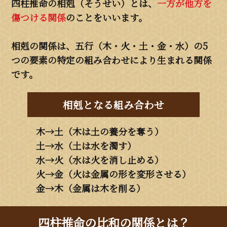
四柱推命の相剋（そうせい）とは、
一方が他方を
傷つける関係
のことをいいます。
相剋の関係は、五行（木・火・土・金・水）の5
つの要素の特定の組み合わせにより生まれる関係
です。
相剋となる組み合わせ
木→土（木は土の養分を奪う）
土→水（土は水を濁す）
水→火（水は火を消し止める）
火→金（火は金属の形を変形させる）
金→木（金属は木を削る）
四柱推命の比和の関係とは？