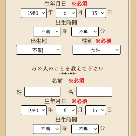
生年月日
※必須
生まれ年
年
月
日
出生時間
時
分
出生地
性別
※必須
名前
※必須
姓
名
生年月日
※必須
生まれ年
年
月
日
出生時間
時
分