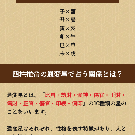
子×酉
丑×辰
寅×亥
卯×午
巳×申
未×戌
四柱推命の通変星で占う関係とは？
通変星とは、「
比肩・劫財・食神・傷官・正財・
偏財・正官・偏官・印綬・偏印
」の10種類の星の
ことをいいます。
通変星はそれぞれ、性格を表す特徴があり、人と