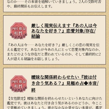
なのか……その本音を紐解いていきましょう。2人の交際可否
や、最終関係もお伝えします。
厳しく現実伝えます『あの人は今
あなたを好き？』恋愛対象/存在/
結論
『あの人は今……あなたを好き？』厳しくこの恋の現実を伝
える鑑定です。あなたが今あの人にとって恋愛対象内なのか、
またどのような存在だと思われているのか、そして最終的に2
人が迎える結論をお話しましょう。
曖昧な関係終わらせたい『彼は付
き合う気ある？』見極め占
◆本音/
終
【女性限定】曖昧な関係を終わらせたいというあなたに向けた
鑑定です。彼はあなたと付き合う気があるのかどうか、今ここ
で見極めていきましょう。彼がなかなか見せない本音が、鑑定