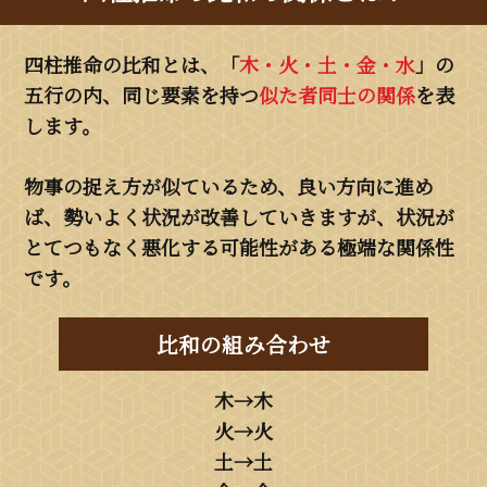
四柱推命の比和とは、「
木・火・土・金・水
」の
五行の内、同じ要素を持つ
似た者同士の関係
を表
します。
物事の捉え方が似ているため、良い方向に進め
ば、勢いよく状況が改善していきますが、状況が
とてつもなく悪化する可能性がある極端な関係性
です。
比和の組み合わせ
木→木
火→火
土→土