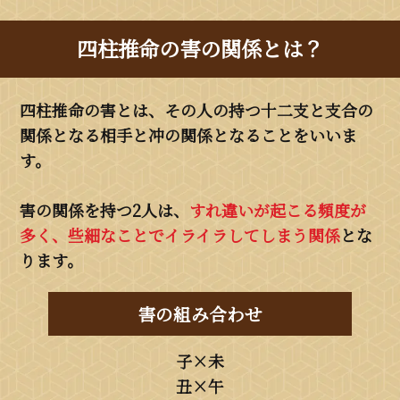
四柱推命の害の関係とは？
四柱推命の害とは、その人の持つ十二支と支合の
関係となる相手と冲の関係となることをいいま
す。
害の関係を持つ2人は、
すれ違いが起こる頻度が
多く、些細なことでイライラしてしまう関係
とな
ります。
害の組み合わせ
子×未
丑×午