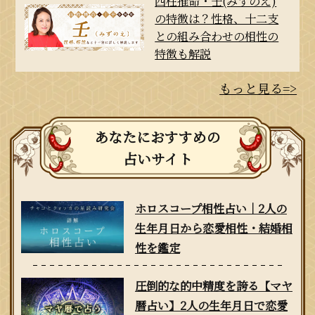
四柱推命・壬(みずのえ)
の特徴は？性格、十二支
との組み合わせの相性の
特徴も解説
もっと見る=>
あなたにおすすめの
占いサイト
ホロスコープ相性占い｜2人の
生年月日から恋愛相性・結婚相
性を鑑定
圧倒的な的中精度を誇る【マヤ
暦占い】2人の生年月日で恋愛