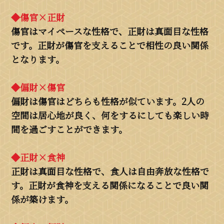
◆傷官×正財
傷官はマイペースな性格で、正財は真面目な性格
です。正財が傷官を支えることで相性の良い関係
となります。
◆偏財×傷官
偏財は傷官はどちらも性格が似ています。2人の
空間は居心地が良く、何をするにしても楽しい時
間を過ごすことができます。
◆正財×食神
正財は真面目な性格で、食人は自由奔放な性格で
す。正財が食神を支える関係になることで良い関
係が築けます。