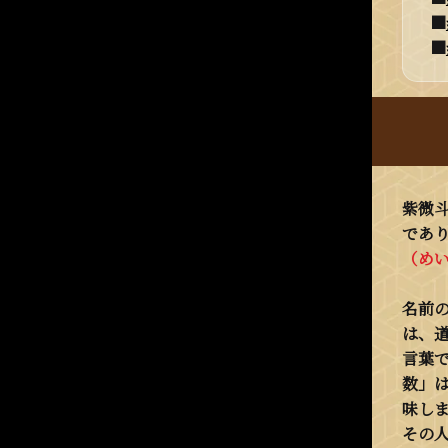
紫微
であ
（め
名前
は、
言葉
数」
味し
その