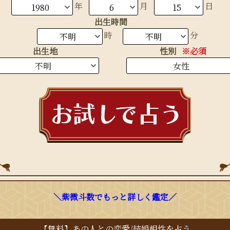
生まれ年
年
月
日
出生時間
時
分
出生地
性別
※必須
※必須
名
※必須
＼紫微斗数でもっと詳しく鑑定／
出生地
性別
※必須
【無料】あの人との恋愛/結婚相性を占う