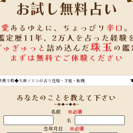
紫微斗数◆大串ノリコが占う性格・才能・転機
名前
※必須
名
生年月日
※必須