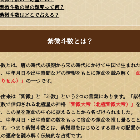
紫微斗数の星の輝度って何？
紫微斗数はどこで占える？
紫微斗数とは？
斗数とは、唐の時代の後期から宋の時代にかけて中国で生まれ
り、生年月日や出生時間などの情報をもとに運命を読み解く
「
いりせん）」
の一つです。
の由来は「紫微」と「斗数」という2つの言葉にあります。「紫
道教で信仰される北極星の神格
「紫微大帝（北極紫微大帝）」
で、この星を運命の中心に据えることから名づけられました。
は、生年月日・出生時間の数をもって宿命や運命を推し量るこ
ます。つまり紫微斗数とは、紫微星をはじめとする星々の配置
人の運命を読み解く伝統的な占術です。