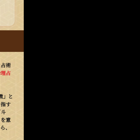
た占術
命理占
微」と
を指す
「斗
とを意
から、