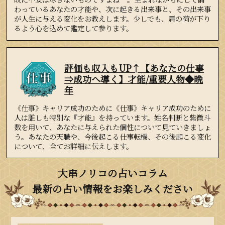
わっているあなたの才能や、次に起きる出来事と、その出来事
が人生に与える変化をお教えします。少しでも、肩の荷が下り
るよう心を込めて鑑定して参ります。
評価も収入もUP↑【あなたの仕事
⇒成功へ導く】才能/重要人物◆晩
年
《仕事》キャリア成功のために《仕事》キャリア成功のために
人は誰しも特別な『才能』を持っています。姓名判断と紫微斗
数を用いて、あなたに与えられた個性について見ていきましょ
う。あなたの天職や、今後起こる仕事転機、その後起こる変化
について、全てお詳細に伝えします。
大串ノリコの占いコラム
最新の占い情報をお楽しみください