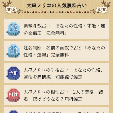
大串ノリコの人気無料占い
紫微斗数占い｜あなたの性格・才能・運
命を鑑定「完全無料」
姓名判断｜名前の画数で占う「あなたの
性格・運勢」完全無料
大串ノリコの手相占い｜あなたの性格、
運命を感情線・知能線で鑑定
大串ノリコの相性占い｜2人の恋愛・結
婚・夜はどうなる？無料鑑定