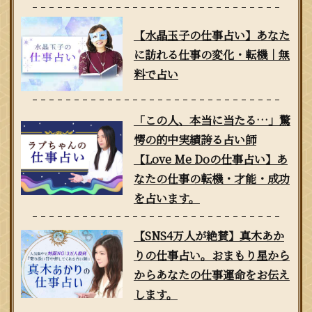
【水晶玉子の仕事占い】あなた
に訪れる仕事の変化・転機｜無
料で占い
「この人、本当に当たる…」驚
愕の的中実績誇る占い師
【Love Me Doの仕事占い】あ
なたの仕事の転機・才能・成功
を占います。
【SNS4万人が絶賛】真木あか
りの仕事占い。おまもり星から
からあなたの仕事運命をお伝え
します。