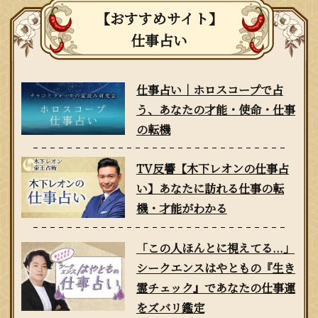
【おすすめサイト】
仕事占い
仕事占い｜ホロスコープで占
う、あなたの才能・使命・仕事
の転機
TV反響【木下レオンの仕事占
い】あなたに訪れる仕事の転
機・才能がわかる
「この人ほんとに視えてる...」
シークエンスはやともの『生き
霊チェック』であなたの仕事運
をズバリ鑑定