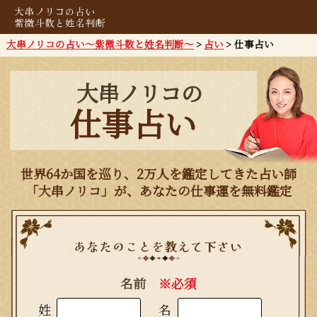
大串ノリコの占い～紫微斗数と姓名判断～
占い
仕事占い
大串ノリコの
仕事占い
世界64か国を巡り、2万人を鑑定してきた占い師
「大串ノリコ」が、あなたの仕事運を無料鑑定
名前
※必須
姓
名