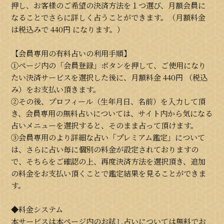
押し、お客様のご希望の決済方法を１つ選び、月額会員に
なることでさらに詳しく占うことができます。（月額料金
は税込みで
440円
になります。）
【会員専用の有料占いの利用手順】
①ページ内の「会員登録」ボタンを押して、ご使用になり
たい決済サービスを選択した後に、月額料金
440円
（税込
み）をお支払い頂きます。
②その後、プロフィール（生年月日、名前）を入力して頂
き、会員専用の無料占いについては、サイト内から気になる
占いメニューを選択すると、そのまま占って頂けます。
③会員専用のより詳細な占い「プレミアム鑑定」について
は、さらに占い毎に個別の料金が設定されておりますの
で、そちらをご確認の上、再度決済方法を選択頂き、追加
の料金をお支払い頂くことで鑑定結果を見ることができま
す。
◆料金システム
本サービスは本ページ内のお試し占いについては無料でお