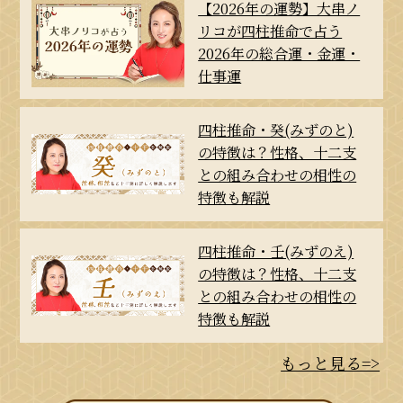
【2026年の運勢】大串ノ
リコが四柱推命で占う
2026年の総合運・金運・
仕事運
四柱推命・癸(みずのと)
の特徴は？性格、十二支
との組み合わせの相性の
特徴も解説
四柱推命・壬(みずのえ)
の特徴は？性格、十二支
との組み合わせの相性の
特徴も解説
もっと見る=>