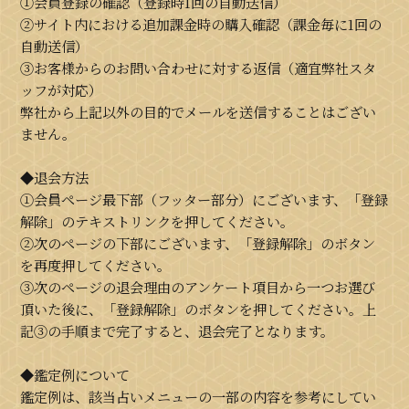
①会員登録の確認（登録時1回の自動送信）
②サイト内における追加課金時の購入確認（課金毎に1回の
自動送信）
③お客様からのお問い合わせに対する返信（適宜弊社スタ
ッフが対応）
弊社から上記以外の目的でメールを送信することはござい
ません。
◆退会方法
①会員ページ最下部（フッター部分）にございます、「登録
解除」のテキストリンクを押してください。
②次のページの下部にございます、「登録解除」のボタン
を再度押してください。
③次のページの退会理由のアンケート項目から一つお選び
頂いた後に、「登録解除」のボタンを押してください。上
記③の手順まで完了すると、退会完了となります。
◆鑑定例について
鑑定例は、該当占いメニューの一部の内容を参考にしてい