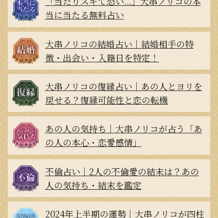
「当たりスギて恐い...」大串ノリコの本
当に当たる無料占い
大串ノリコの結婚占い｜結婚相手の特
徴・出会い・入籍日を特定！
大串ノリコの復縁占い｜あの人とヨリを
戻せる？復縁可能性と恋の転機
あの人の気持ち｜大串ノリコが占う「あ
の人の本心・恋愛感情」
不倫占い｜2人の不倫愛の結末は？あの
人の気持ち・結末を鑑定
2024年上半期の運勢｜大串ノリコが四柱