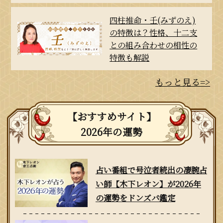
四柱推命・壬(みずのえ)
の特徴は？性格、十二支
との組み合わせの相性の
特徴も解説
もっと見る=>
【おすすめサイト】
2026年の運勢
占い番組で号泣者続出の凄腕占
い師【木下レオン】が2026年
の運勢をドンズバ鑑定