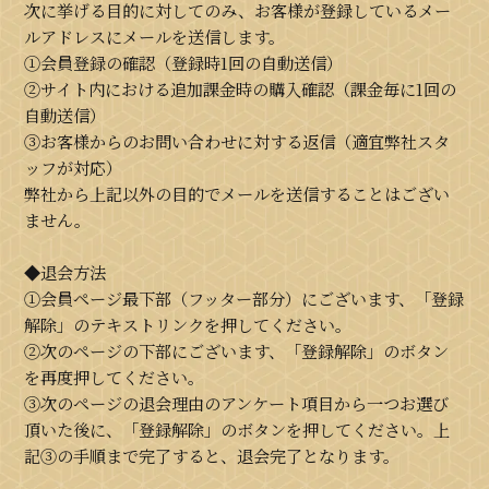
次に挙げる目的に対してのみ、お客様が登録しているメー
ルアドレスにメールを送信します。
①会員登録の確認（登録時1回の自動送信）
②サイト内における追加課金時の購入確認（課金毎に1回の
自動送信）
③お客様からのお問い合わせに対する返信（適宜弊社スタ
ッフが対応）
弊社から上記以外の目的でメールを送信することはござい
ません。
◆退会方法
①会員ページ最下部（フッター部分）にございます、「登録
解除」のテキストリンクを押してください。
②次のページの下部にございます、「登録解除」のボタン
を再度押してください。
③次のページの退会理由のアンケート項目から一つお選び
頂いた後に、「登録解除」のボタンを押してください。上
記③の手順まで完了すると、退会完了となります。