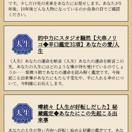
です。少しだけ先の未来をあなたにお見せします。あなたが5
年後、10年後どんな人物になっているのか自身の目でご確認
ください。
的中力にスタジオ騒然【大串ノリ
コ◆辛口鑑定31項】あなたの愛/人
生
《人生》あなたの運命を断言《人生》あなたの運命を断言この
先、あなたの人生にはどのような事が待ち受けているのでしょ
うか……紫微斗数であなたの運命を読み解く鑑定です。今後
起こる出来事があなたにもたらす変化や、手に入れる幸せにつ
いて、今明確にお伝えします。
噂続々【人生が好転しだした】秘
蔵鑑定◆あなたにこの先起こる出
来事
あなたの人生が良い方向へ好転し始める秘蔵の鑑定です。あな