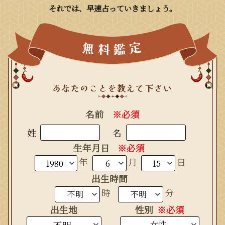
それでは、早速占っていきましょう。
名前
※必須
姓
名
生年月日
※必須
生まれ年
年
月
日
出生時間
時
分
出生地
性別
※必須