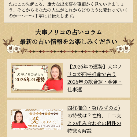
たにこの先起こる、重大な出来事を事細かく見ていきましょ
う。そこからあなたの人生がこれからどのように変わっていく
のか一つ一つ丁寧にお伝えします。
大串ノリコの占いコラム
最新の占い情報をお楽しみください
【2026年の運勢】大串ノ
リコが四柱推命で占う
2026年の総合運・金運・
仕事運
四柱推命・癸(みずのと)
の特徴は？性格、十二支
との組み合わせの相性の
特徴も解説