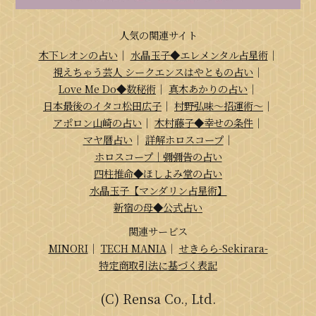
人気の関連サイト
木下レオンの占い
｜
水晶玉子◆エレメンタル占星術
｜
視えちゃう芸人 シークエンスはやともの占い
｜
Love Me Do◆数秘術
｜
真木あかりの占い
｜
日本最後のイタコ松田広子
｜
村野弘味～招運術～
｜
アポロン山崎の占い
｜
木村藤子◆幸せの条件
｜
マヤ暦占い
｜
詳解ホロスコープ
｜
ホロスコープ｜彌彌告の占い
四柱推命◆ほしよみ堂の占い
水晶玉子【マンダリン占星術】
新宿の母◆公式占い
関連サービス
MINORI
｜
TECH MANIA
｜
せきらら-Sekirara-
特定商取引法に基づく表記
(C) Rensa Co., Ltd.