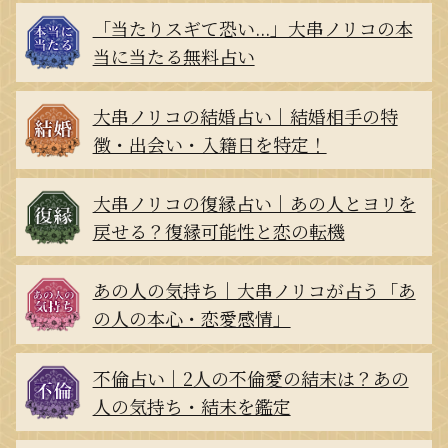
「当たりスギて恐い...」大串ノリコの本
当に当たる無料占い
大串ノリコの結婚占い｜結婚相手の特
徴・出会い・入籍日を特定！
大串ノリコの復縁占い｜あの人とヨリを
戻せる？復縁可能性と恋の転機
あの人の気持ち｜大串ノリコが占う「あ
の人の本心・恋愛感情」
不倫占い｜2人の不倫愛の結末は？あの
人の気持ち・結末を鑑定