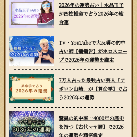
2026年の運勢占い｜水晶玉子
が四柱推命で占う2026年の総
合運
TV・YouTubeで大反響の的中
占い師【彌彌告】がホロスコー
プで2026年の運勢を鑑定
7万人占った最強占い芸人「ア
ポロン山崎」が【算命学】で占
う2026年の運勢
驚異の的中率…4000年の歴史
を持つ【古代マヤ暦】で2026
年の運勢を精密鑑定