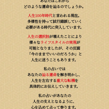
あなたはこれから
どのような運命を辿るのでしょうか。
人生100年時代
と言われる現在。
多様性を持って試行錯誤していく
必要がある時代に突入しています。
人生の選択肢
が増えたことにより
様々な
ライフスタイルの実現
が
可能となりましたが、その反面
「今のままでいいのだろうか」と
人生に迷うこともあります。
私の占いでは
あなたの
辿る運命
を解き明かし、
人生を左右する
重大な転機
を
具体的にお伝えしていきます。
私の占いがあなたの
人生の支えとなるように、
心を込めて占って参ります。