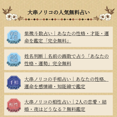
大串ノリコの人気無料占い
紫微斗数占い｜あなたの性格・才能・運
命を鑑定「完全無料」
姓名判断｜名前の画数で占う「あなたの
性格・運勢」完全無料
大串ノリコの手相占い｜あなたの性格、
運命を感情線・知能線で鑑定
大串ノリコの相性占い｜2人の恋愛・結
婚・夜はどうなる？無料鑑定