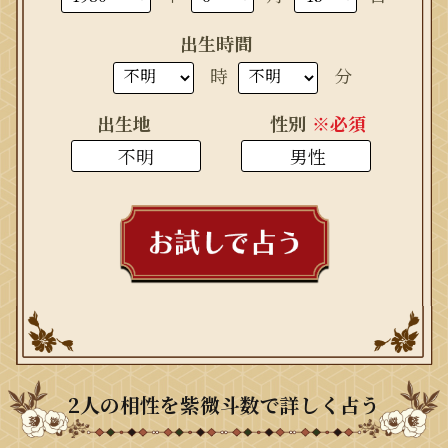
出生時間
時
分
出生地
性別
※必須
2人の相性を紫微斗数で詳しく占う