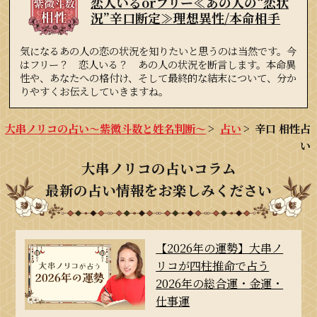
恋人いるorフリー≪あの人の“恋状
況”辛口断定≫理想異性/本命相手
気になるあの人の恋の状況を知りたいと思うのは当然です。今
はフリー？ 恋人いる？ あの人の状況を断言します。本命異
性や、あなたへの格付け、そして最終的な結末について、分か
りやすくお伝えしていきますね。
大串ノリコの占い～紫微斗数と姓名判断～
占い
辛口 相性占
い
大串ノリコの占いコラム
最新の占い情報をお楽しみください
【2026年の運勢】大串ノ
リコが四柱推命で占う
2026年の総合運・金運・
仕事運