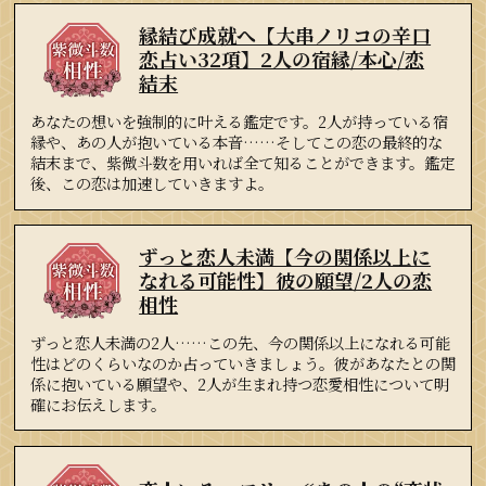
縁結び成就へ【大串ノリコの辛口
恋占い32項】2人の宿縁/本心/恋
結末
あなたの想いを強制的に叶える鑑定です。2人が持っている宿
縁や、あの人が抱いている本音……そしてこの恋の最終的な
結末まで、紫微斗数を用いれば全て知ることができます。鑑定
後、この恋は加速していきますよ。
ずっと恋人未満【今の関係以上に
なれる可能性】彼の願望/2人の恋
相性
ずっと恋人未満の2人……この先、今の関係以上になれる可能
性はどのくらいなのか占っていきましょう。彼があなたとの関
係に抱いている願望や、2人が生まれ持つ恋愛相性について明
確にお伝えします。