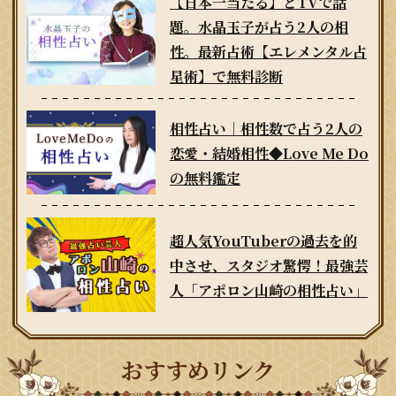
【日本一当たる】とTVで話
題。水晶玉子が占う2人の相
性。最新占術【エレメンタル占
星術】で無料診断
相性占い｜相性数で占う2人の
恋愛・結婚相性◆Love Me Do
の無料鑑定
超人気YouTuberの過去を的
中させ、スタジオ驚愕！最強芸
人「アポロン山崎の相性占い」
おすすめリンク