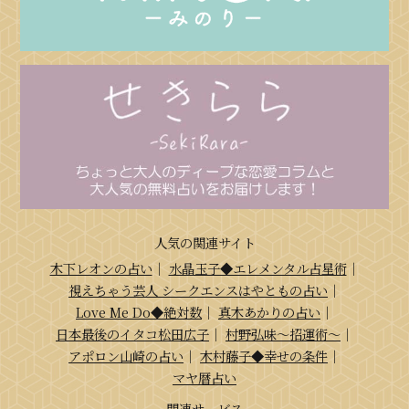
人気の関連サイト
木下レオンの占い
｜
水晶玉子◆エレメンタル占星術
｜
視えちゃう芸人 シークエンスはやともの占い
｜
Love Me Do◆絶対数
｜
真木あかりの占い
｜
日本最後のイタコ松田広子
｜
村野弘味～招運術～
｜
アポロン山崎の占い
｜
木村藤子◆幸せの条件
｜
マヤ暦占い
関連サービス