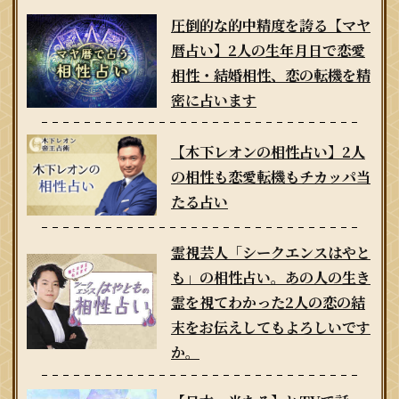
圧倒的な的中精度を誇る【マヤ
暦占い】2人の生年月日で恋愛
相性・結婚相性、恋の転機を精
密に占います
【木下レオンの相性占い】2人
の相性も恋愛転機もチカッパ当
たる占い
霊視芸人「シークエンスはやと
も」の相性占い。あの人の生き
霊を視てわかった2人の恋の結
末をお伝えしてもよろしいです
か。