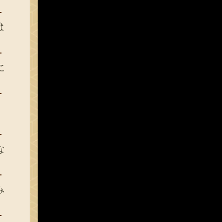
は
に
な
み