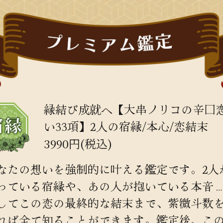
縁結び成就へ【大串ノリコの辛口
い33項】2人の宿縁/本心/恋結末
3990円(税込)
なたの想いを強制的に叶える鑑定です。2人
っている宿縁や、あの人が抱いている本音
してこの恋の最終的な結末まで、紫微斗数
れば全て知ることができます。鑑定後、こ