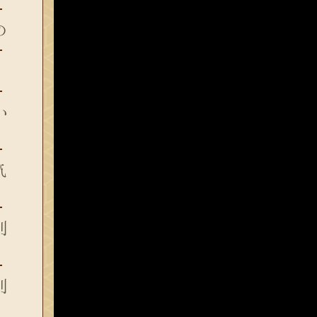
の
い
気
別
別