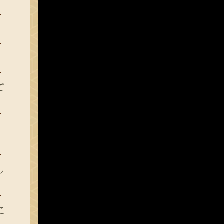
て
し
に