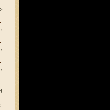
今
い
い
い
由
と