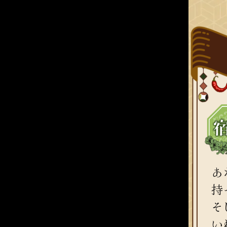
あ
持
そ
い