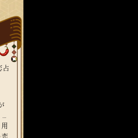
恋占
が
……
を用
の恋