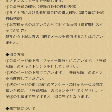
ルアドレスにメールを送信します。
①会員登録の確認（登録時1回の自動送信）
②サイト内における追加課金時の購入確認（課金毎に1回の
自動送信）
③お客様からのお問い合わせに対する返信（適宜弊社スタ
ッフが対応）
弊社から上記以外の目的でメールを送信することはござい
ません。
◆退会方法
①会員ページ最下部（フッター部分）にございます、「登録
解除」のテキストリンクを押してください。
②次のページの下部にございます、「登録解除」のボタン
を再度押してください。
③次のページの退会理由のアンケート項目から一つお選び
頂いた後に、「登録解除」のボタンを押してください。上
記③の手順まで完了すると、退会完了となります。
◆鑑定例について