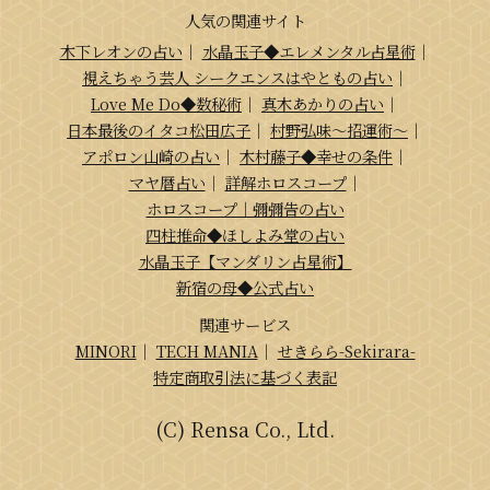
人気の関連サイト
木下レオンの占い
｜
水晶玉子◆エレメンタル占星術
｜
視えちゃう芸人 シークエンスはやともの占い
｜
Love Me Do◆数秘術
｜
真木あかりの占い
｜
日本最後のイタコ松田広子
｜
村野弘味～招運術～
｜
アポロン山崎の占い
｜
木村藤子◆幸せの条件
｜
マヤ暦占い
｜
詳解ホロスコープ
｜
ホロスコープ｜彌彌告の占い
四柱推命◆ほしよみ堂の占い
水晶玉子【マンダリン占星術】
新宿の母◆公式占い
関連サービス
MINORI
｜
TECH MANIA
｜
せきらら-Sekirara-
特定商取引法に基づく表記
(C) Rensa Co., Ltd.