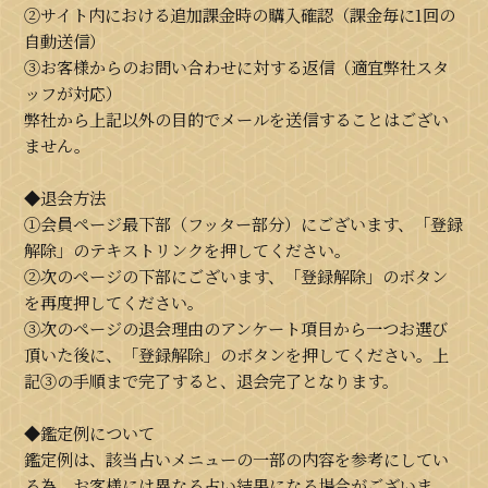
②サイト内における追加課金時の購入確認（課金毎に1回の
自動送信）
③お客様からのお問い合わせに対する返信（適宜弊社スタ
ッフが対応）
弊社から上記以外の目的でメールを送信することはござい
ません。
◆退会方法
①会員ページ最下部（フッター部分）にございます、「登録
解除」のテキストリンクを押してください。
②次のページの下部にございます、「登録解除」のボタン
を再度押してください。
③次のページの退会理由のアンケート項目から一つお選び
頂いた後に、「登録解除」のボタンを押してください。上
記③の手順まで完了すると、退会完了となります。
◆鑑定例について
鑑定例は、該当占いメニューの一部の内容を参考にしてい
る為、お客様には異なる占い結果になる場合がございま