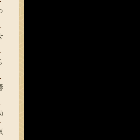
つ
せ
る
響
功
収