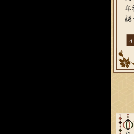
年
認
イ