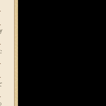
げ
た
て
の