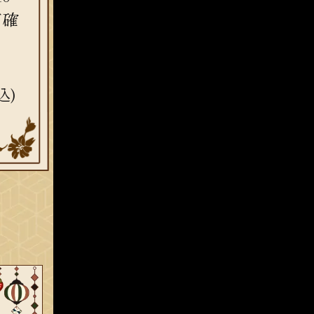
ご確
込)