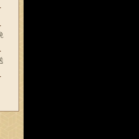
物
晩
送
、