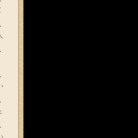
く
人
、
い
と
い