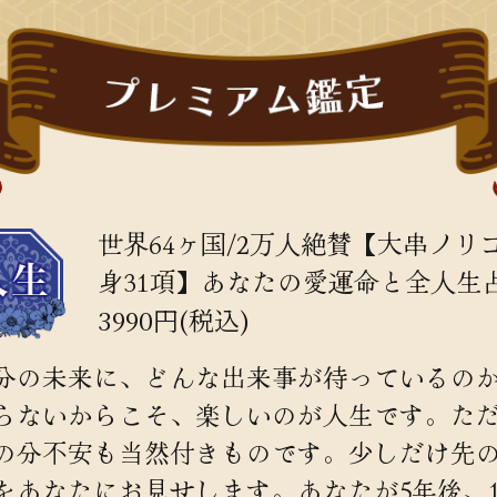
世界64ヶ国/2万人絶賛【大串ノリ
身31項】あなたの愛運命と全人生
3990円(税込)
分の未来に、どんな出来事が待っているの
らないからこそ、楽しいのが人生です。た
の分不安も当然付きものです。少しだけ先
をあなたにお見せします。あなたが5年後、1