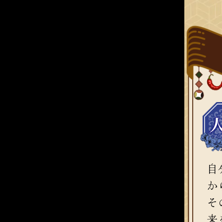
自
か
そ
来