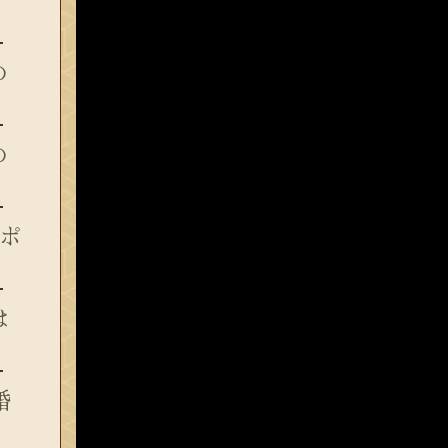
の
の
ポ
は
婚