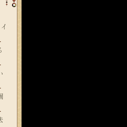
サイ
る
い
個
法