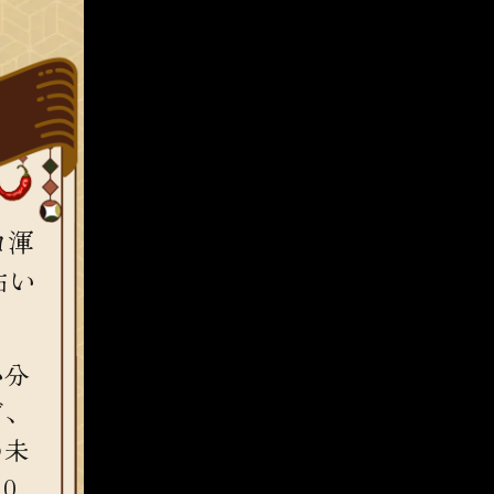
コ渾
占い
か分
だ、
の未
0