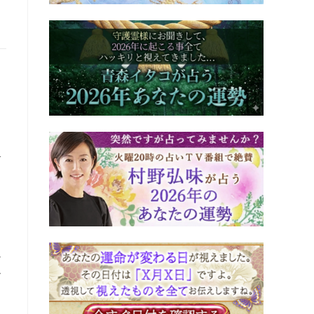
サ
り
な
す