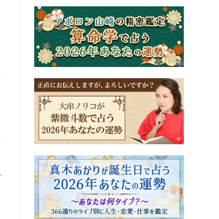
。
と
を
す
り