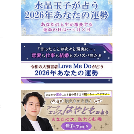
ま
つ
バ