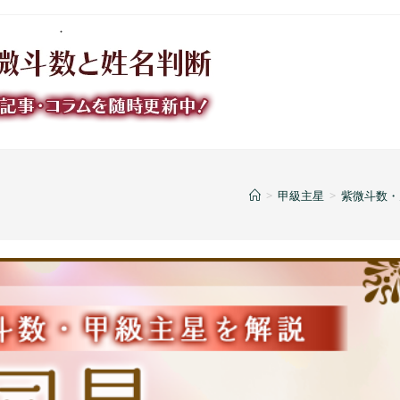
>
甲級主星
>
紫微斗数・