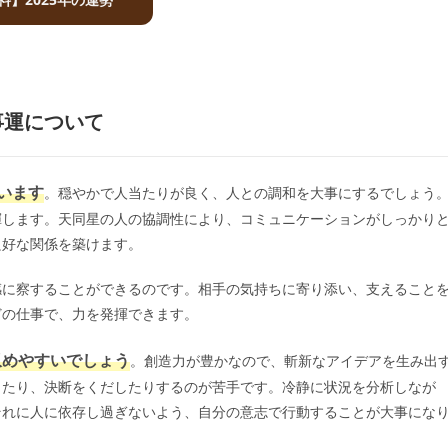
事運について
います
。穏やかで人当たりが良く、人との調和を大事にするでしょう
揮します。天同星の人の協調性により、コミュニケーションがしっかり
良好な関係を築けます。
感に察することができるのです。相手の気持ちに寄り添い、支えること
どの仕事で、力を発揮できます。
収めやすいでしょう
。創造力が豊かなので、斬新なアイデアを生み出
したり、決断をくだしたりするのが苦手です。冷静に状況を分析しなが
それに人に依存し過ぎないよう、自分の意志で行動することが大事にな