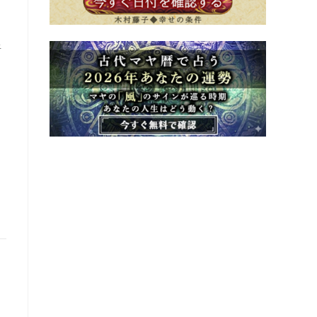
星
っ
。
し