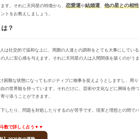
恋愛運
結婚運
他の星との相性
ります。それに天同星の特徴から、
や
、
ヒントをお教えしましょう。
とは？
人は社交的で温和な上に、周囲の人達との調和をとても大事にしている
りの人に安心感を与えます。それに天同星の人は人間関係を築くのがう
け困難な状態になってもポジティブに物事を捉えようとしますし、周り
独自の世界観を持っています。それだけに、芸術や文化などに興味を持
、寄り添うことができます。
を下したり、問題を対処したりするのが苦手です。現実と理想との間で
斗数で詳しく占う▼▼
料】2025年の運勢