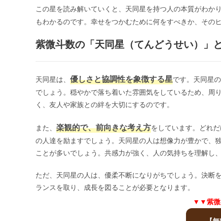
ー:
この星を読み解いていくと、天同星を持つ人の本質がわか
もわかるのです。幸せをつかむために何をすべきか、その
紫微斗数の「天同星（てんどうせい）」
優しさと協調性を象徴する星
天同星は、
です。天同星の
でしょう。穏やかで落ち着いた雰囲気をしているため、周
く、友人や家族との絆を大切にするのです。
楽観的で、前向きな考え方
また、
をしています。どれだ
の人達を励ますでしょう。天同星の人は想像力が豊かで、
ことが多いでしょう。共感力が強く、人の気持ちを理解し
ただ、天同星の人は、優柔不断になりがちでしょう。決断
ランスを取り、成長を図ることが必要となります。
▼▼紫微
【無