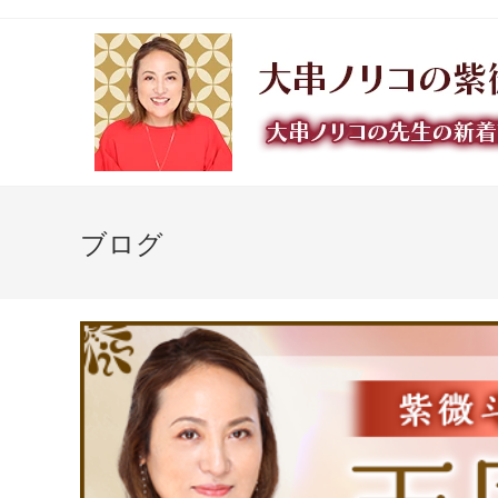
コ
ン
テ
ン
ツ
へ
ス
キ
ッ
ブログ
プ