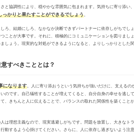
しさと協調性により、穏やかな雰囲気に包まれます。気持ちに寄り添い
しっかりと果たすことができるでしょう
。
にしろ、結婚にしろ、なかなか決断できずパートナーに依存しがちでし
持つことが大事です。それに、積極的にコミュニケーションを図りまし
いましょう。現実的な対処ができるようになると、よりしっかりとした
注意すべきこととは？
事になります
。人に寄り添おうという気持ちが強いだけに、支えるの
多いのです。自己犠牲することが増えてくると、自分自身の幸せを逃し
して、きちんと人に伝えることで、バランスの取れた関係性を築くこと
の人は理想主義なので、現実逃避しがちです。問題を放置し、大きなト
に行動するよう心掛けてください。さらに、人に依存し過ぎないよう注