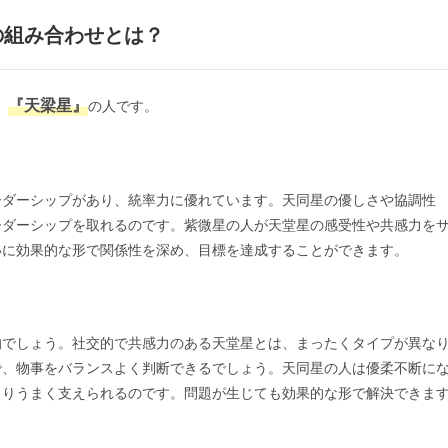
の組み合わせとは？
『天梁星』
、
の人です。
ーダーシップがあり、統率力に優れています。天同星の優しさや協調性
ーダーシップを取れるのです。紫微星の人が天堂星の感受性や共感力を
いに効果的な形で関係性を深め、目標を達成することができます。
的でしょう。社交的で共感力のある天堂星とは、まったくタイプが異な
で、物事をバランスよく判断できるでしょう。天同星の人は優柔不断に
よりうまく支えられるのです。問題が生じても効果的な形で解決できま