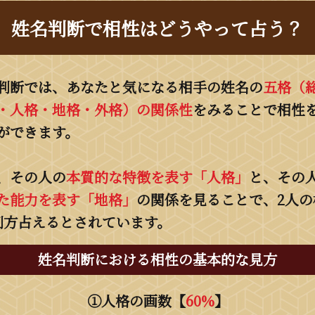
姓名判断で相性はどうやって占う？
判断では、あなたと気になる相手の姓名の
五格（
・人格・地格・外格）の関係性
をみることで相性
ができます。
、その人の
本質的な特徴を表す「人格」
と、その
た能力を表す「地格」
の関係を見ることで、2人の
割方占えるとされています。
姓名判断における相性の基本的な見方
①人格の画数【
60%
】