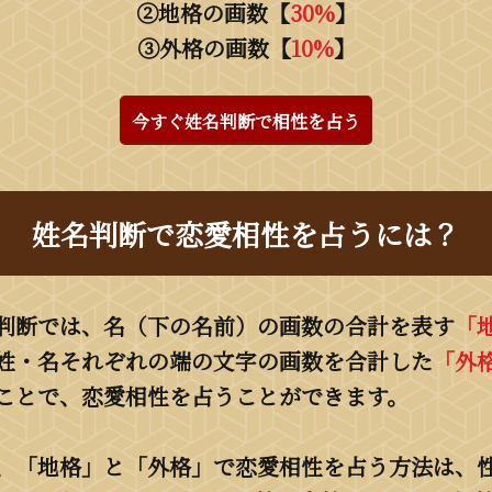
②地格の画数【
30%
】
③外格の画数【
10%
】
今すぐ姓名判断で相性を占う
姓名判断で恋愛相性を占うには？
判断では、名（下の名前）の画数の合計を表す
「
姓・名それぞれの端の文字の画数を合計した
「外
ことで、恋愛相性を占うことができます。
、「地格」と「外格」で恋愛相性を占う方法は、