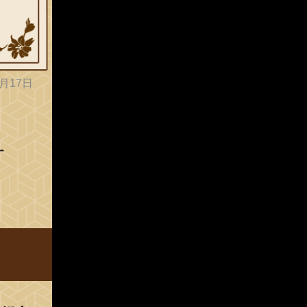
月17日
す