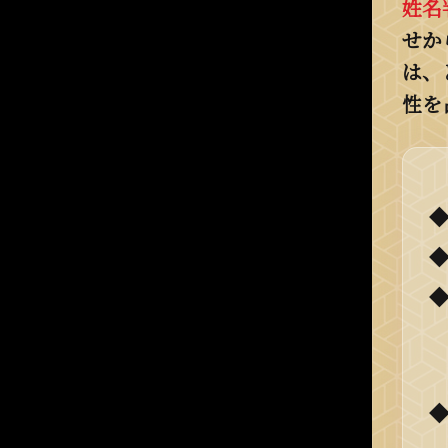
姓名
せか
は、
性を