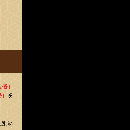
地格」
格」
を
性別に