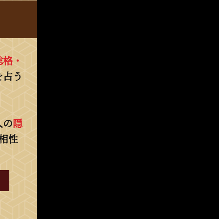
総格・
を占う
人の
隠
相性