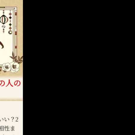
の人の
いい？2
相性ま