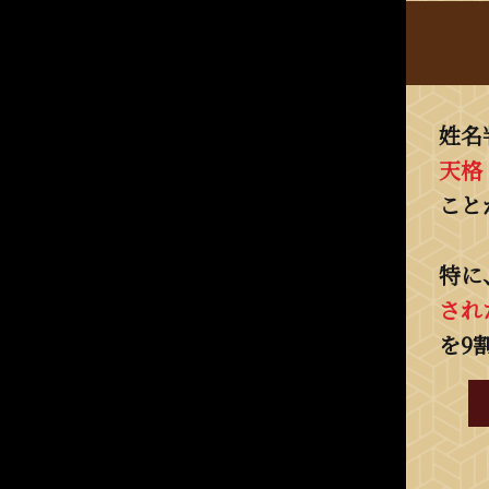
姓名
天格
こと
特に
され
を9