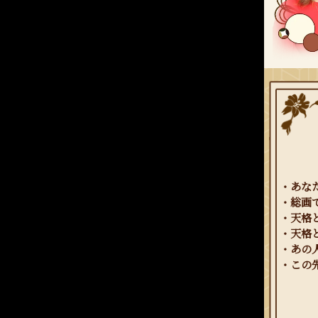
・あな
・総画
・天格
・天格
・あの
・この