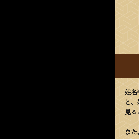
姓名
と、
見る
また