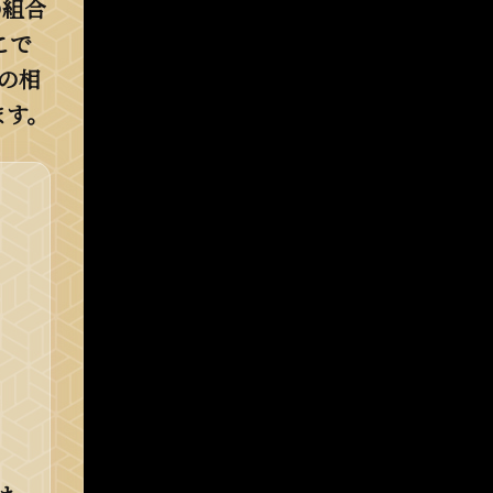
の組合
こで
の相
ます。