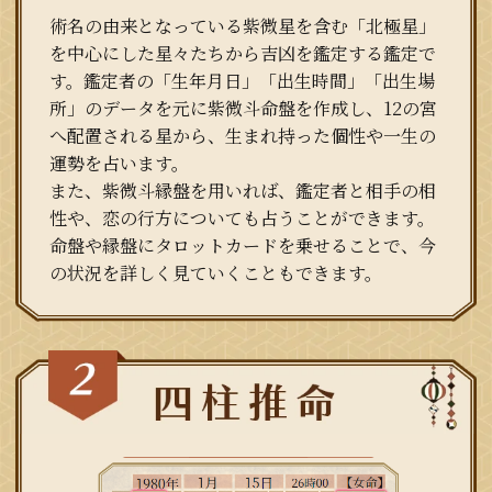
術名の由来となっている紫微星を含む「北極星」
を中心にした星々たちから吉凶を鑑定する鑑定で
す。鑑定者の「生年月日」「出生時間」「出生場
所」のデータを元に紫微斗命盤を作成し、12の宮
へ配置される星から、生まれ持った個性や一生の
運勢を占います。
また、紫微斗縁盤を用いれば、鑑定者と相手の相
性や、恋の行方についても占うことができます。
命盤や縁盤にタロットカードを乗せることで、今
の状況を詳しく見ていくこともできます。