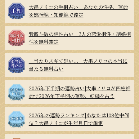
大串ノリコの手相占い｜あなたの性格、運命
を感情線・知能線で鑑定
紫微斗数の相性占い｜2人の恋愛相性・結婚相
性を無料鑑定
「当たりスギて恐い...」大串ノリコの本当に
当たる無料占い
2026年下半期の運勢占い|大串ノリコが四柱推
命で2026年下半期の運勢、転機を占う
2026年の運勢ランキング|あなたは108位中何
位？大串ノリコが生年月日で鑑定