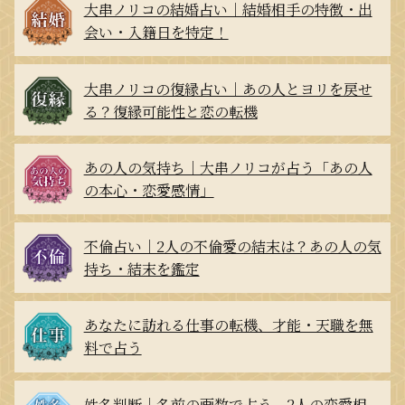
大串ノリコの結婚占い｜結婚相手の特徴・出
会い・入籍日を特定！
大串ノリコの復縁占い｜あの人とヨリを戻せ
る？復縁可能性と恋の転機
あの人の気持ち｜大串ノリコが占う「あの人
の本心・恋愛感情」
不倫占い｜2人の不倫愛の結末は？あの人の気
持ち・結末を鑑定
あなたに訪れる仕事の転機、才能・天職を無
料で占う
姓名判断｜名前の画数で占う、2人の恋愛相