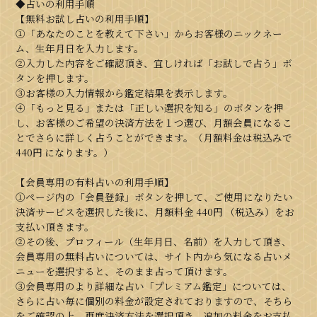
◆占いの利用手順
【無料お試し占いの利用手順】
①「あなたのことを教えて下さい」からお客様のニックネー
ム、生年月日を入力します。
②入力した内容をご確認頂き、宜しければ「お試しで占う」ボ
タンを押します。
③お客様の入力情報から鑑定結果を表示します。
④「もっと見る」または「正しい選択を知る」のボタンを押
し、お客様のご希望の決済方法を１つ選び、月額会員になるこ
とでさらに詳しく占うことができます。（月額料金は税込みで
440円
になります。）
【会員専用の有料占いの利用手順】
①ページ内の「会員登録」ボタンを押して、ご使用になりたい
決済サービスを選択した後に、月額料金
440円
（税込み）をお
支払い頂きます。
②その後、プロフィール（生年月日、名前）を入力して頂き、
会員専用の無料占いについては、サイト内から気になる占いメ
ニューを選択すると、そのまま占って頂けます。
③会員専用のより詳細な占い「プレミアム鑑定」については、
さらに占い毎に個別の料金が設定されておりますので、そちら
をご確認の上、再度決済方法を選択頂き、追加の料金をお支払