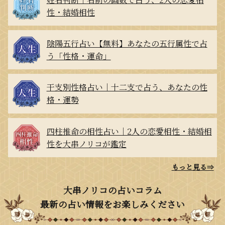
性・結婚相性
陰陽五行占い【無料】あなたの五行属性で占
う「性格・運命」
干支別性格占い｜十二支で占う、あなたの性
格・運勢
四柱推命の相性占い｜2人の恋愛相性・結婚相
性を大串ノリコが鑑定
もっと見る⇒
大串ノリコの占いコラム
最新の占い情報をお楽しみください