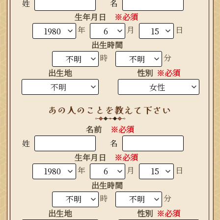
姓
名
生年月日
※必須
生まれ年
年
月
日
出生時間
時
分
出生地
性別
※必須
名前
※必須
姓
名
生年月日
※必須
生まれ年
年
月
日
出生時間
時
分
出生地
性別
※必須