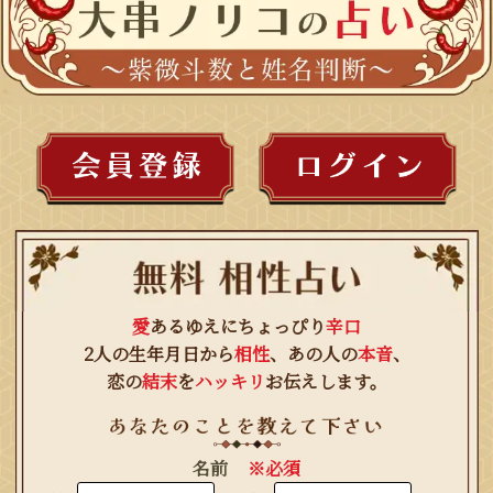
愛
あるゆえにちょっぴり
辛口
2人の生年月日から
相性
、あの人の
本音
、
恋の
結末
を
ハッキリ
お伝えします。
名前
※必須