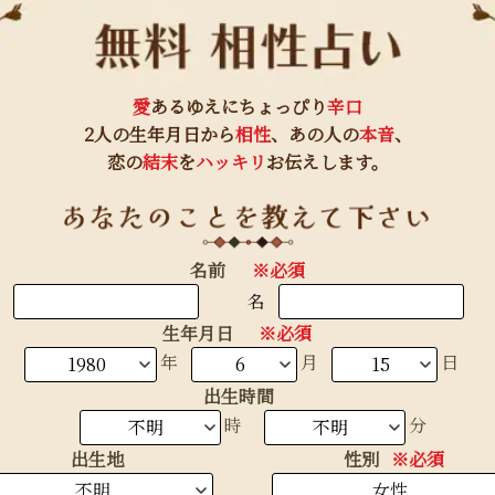
愛
あるゆえにちょっぴり
辛口
2人の生年月日から
相性
、あの人の
本音
、
恋の
結末
を
ハッキリ
お伝えします。
名前
※必須
名
生年月日
※必須
生まれ年
年
月
日
出生時間
時
分
出生地
性別
※必須