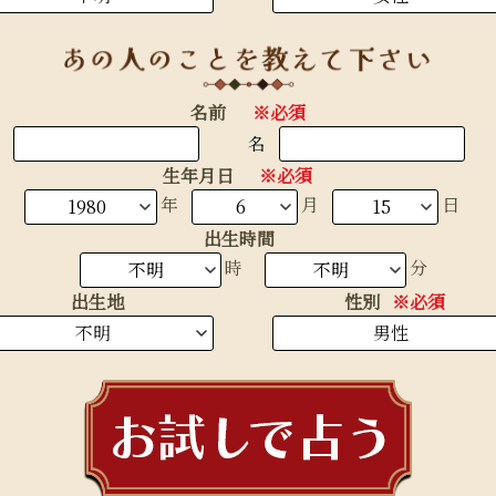
名前
※必須
名
生年月日
※必須
生まれ年
年
月
日
出生時間
時
分
出生地
性別
※必須